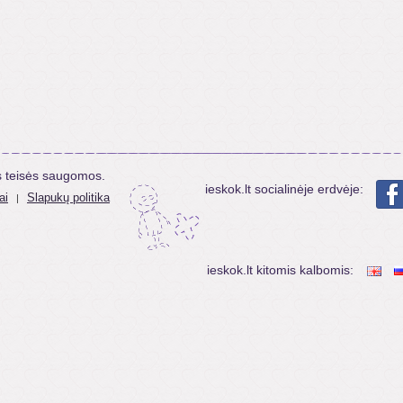
s teisės saugomos.
ieskok.lt socialinėje erdvėje:
ai
Slapukų politika
|
ieskok.lt kitomis kalbomis: